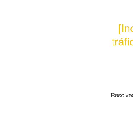
[In
tráf
Resolve