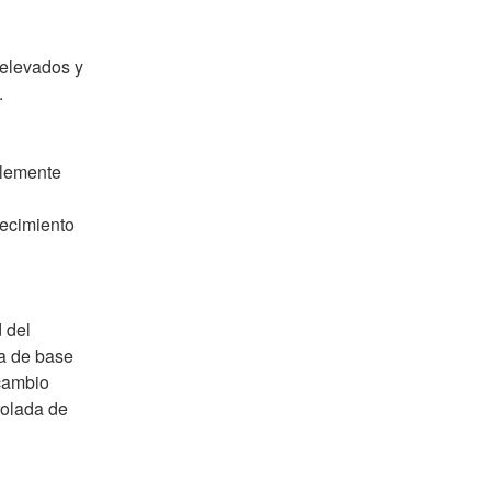
elevados y 
.
lemente 
ecimiento 
del 
a de base 
cambio 
olada de 