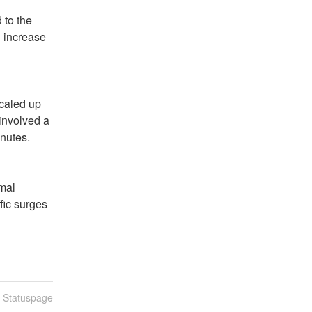
to the 
 increase 
caled up 
nvolved a 
nutes.
mal 
ic surges 
n Statuspage