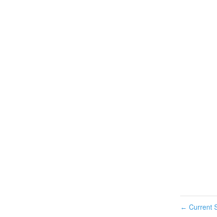
Current S
←