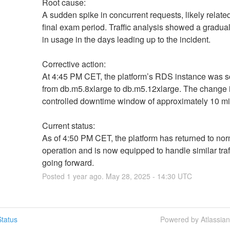
Root cause:
A sudden spike in concurrent requests, likely related 
final exam period. Traffic analysis showed a gradual
in usage in the days leading up to the incident.
Corrective action:
At 4:45 PM CET, the platform’s RDS instance was s
from db.m5.8xlarge to db.m5.12xlarge. The change i
controlled downtime window of approximately 10 mi
Current status:
As of 4:50 PM CET, the platform has returned to nor
operation and is now equipped to handle similar traff
going forward.
Posted
1
year ago.
May
28
,
2025
-
14:30
UTC
tatus
Powered by Atlassia