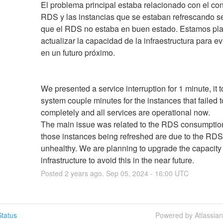
El problema principal estaba relacionado con el co
RDS y las instancias que se estaban refrescando se
que el RDS no estaba en buen estado. Estamos pl
actualizar la capacidad de la infraestructura para evi
en un futuro próximo.
We presented a service interruption for 1 minute, it t
system couple minutes for the instances that failed t
completely and all services are operational now. 
The main issue was related to the RDS consumption
those instances being refreshed are due to the RDS
unhealthy. We are planning to upgrade the capacity o
infrastructure to avoid this in the near future.
Posted
2
years ago.
Sep
05
,
2024
-
16:00
UTC
tatus
Powered by Atlassia