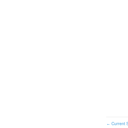
Current S
←