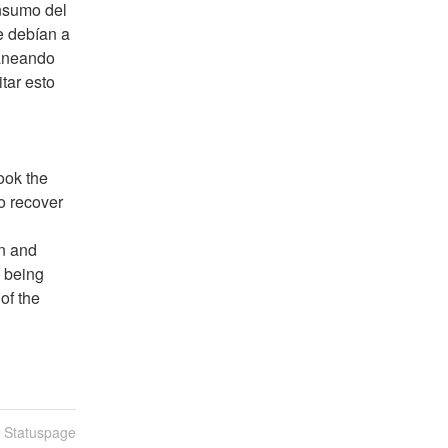
nsumo del 
 debían a 
aneando 
tar esto 
ook the 
o recover 
 and 
 being 
f the 
n Statuspage