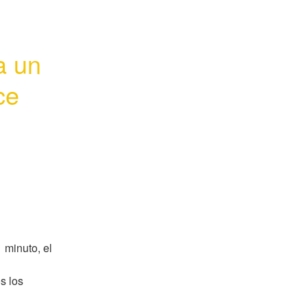
 un 
e 
minuto, el 
 los 